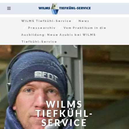
/
WILMS Tiefkühl-Service
News
/
/
Pressearchiv
Vom Praktikum in die
Ausbildung: Neue Azubis bei WILMS
Tiefkühl-Service
WILMS
TIEFKÜHL-
SERVICE