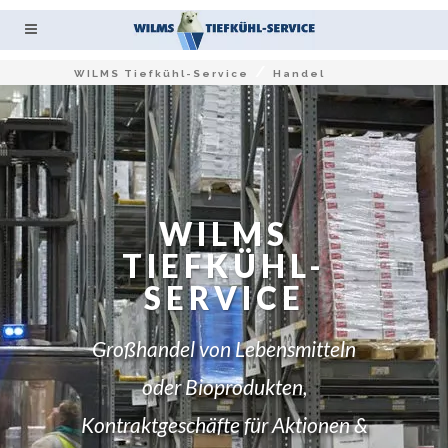
/
WILMS Tiefkühl-Service
Handel
WILMS
TIEFKÜHL-
SERVICE
Großhandel von Lebensmitteln
oder Bioprodukten,
Kontraktgeschäfte für Aktionen &