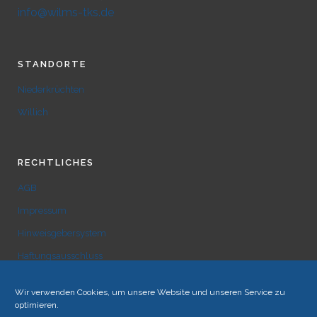
info@wilms-tks.de
STANDORTE
Niederkrüchten
Willich
RECHTLICHES
AGB
Impressum
Hinweisgebersystem
Haftungsausschluss
Datenschutz
Wir verwenden Cookies, um unsere Website und unseren Service zu
Cookie-Richtlinie (EU)
optimieren.