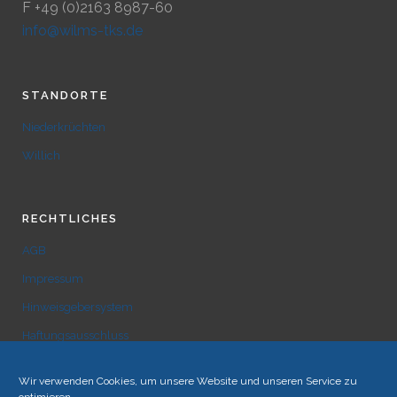
F +49 (0)2163 8987-60
info@wilms-tks.de
STANDORTE
Niederkrüchten
Willich
RECHTLICHES
AGB
Impressum
Hinweisgebersystem
Haftungsausschluss
Datenschutz
Wir verwenden Cookies, um unsere Website und unseren Service zu
Cookie-Richtlinie (EU)