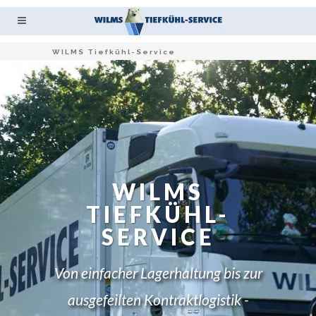
WILMS Tiefkühl-Service
WILMS
TIEFKÜHL-
SERVICE
Von einfacher Lagerhaltung bis zur
ausgefeilten Kontraktlogistik -