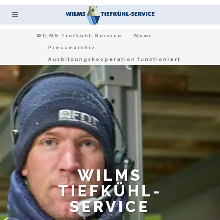
/
WILMS Tiefkühl-Service
News
/
Pressearchiv
/
Ausbildungskooperation funktioniert
WILMS
TIEFKÜHL-
SERVICE