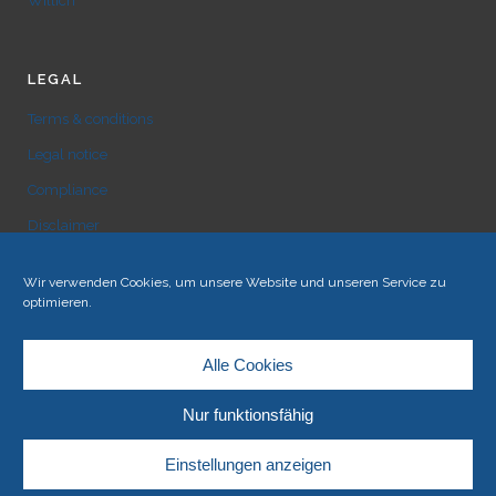
Willich
LEGAL
Terms & conditions
Legal notice
Compliance
Disclaimer
Privacy Policy
Wir verwenden Cookies, um unsere Website und unseren Service zu
Cookie Policy (EU)
optimieren.
Sitemap
Alle Cookies
Nur funktionsfähig
Einstellungen anzeigen
COPYRIGHT BY WILMS TIEFKÜHL-SERVICE GMBH © 2023